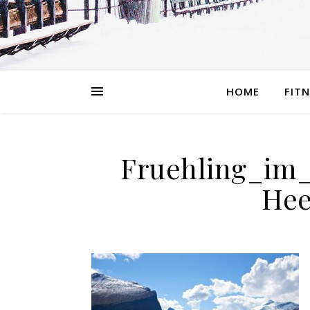
HOME
FIT
Fruehling_im
Hee