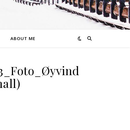
ABOUT ME
3_Foto_Øyvind
all)