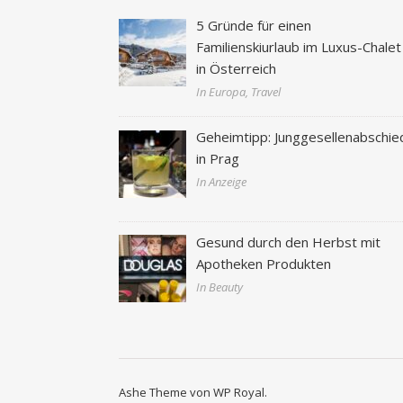
5 Gründe für einen
Familienskiurlaub im Luxus-Chalet
in Österreich
In Europa, Travel
Geheimtipp: Junggesellenabschie
in Prag
In Anzeige
Gesund durch den Herbst mit
Apotheken Produkten
In Beauty
Ashe Theme von
WP Royal
.