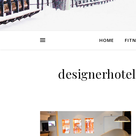
HOME
FIT
designerhote