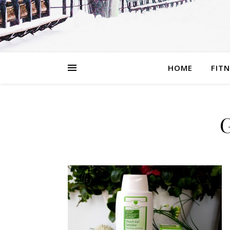
HOME
FIT
G