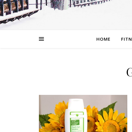
HOME
FIT
G