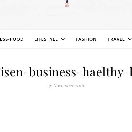
NESS-FOOD
LIFESTYLE
FASHION
TRAVEL
eisen-business-haelthy-l
9. November 2016