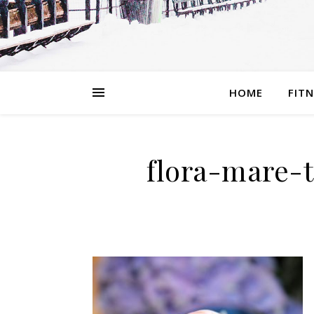
HOME
FIT
flora-mare-t