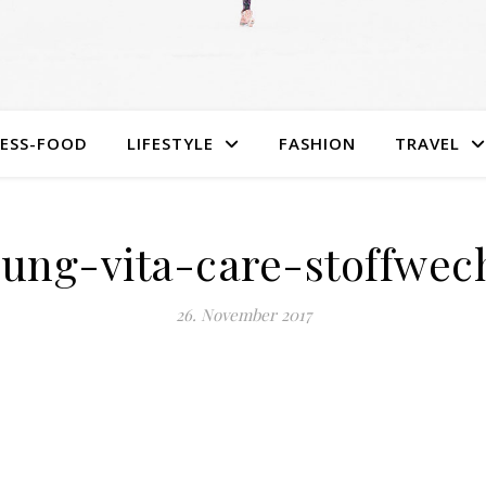
NESS-FOOD
LIFESTYLE
FASHION
TRAVEL
rung-vita-care-stoffwech
26. November 2017