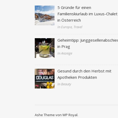
5 Gründe für einen
Familienskiurlaub im Luxus-Chalet
in Österreich
In Europa, Travel
Geheimtipp: Junggesellenabschie
in Prag
In Anzeige
Gesund durch den Herbst mit
Apotheken Produkten
In Beauty
Ashe Theme von
WP Royal
.