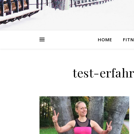
HOME
FIT
test-erfah