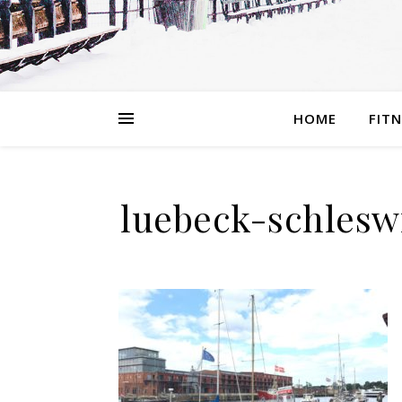
HOME
FIT
luebeck-schleswi