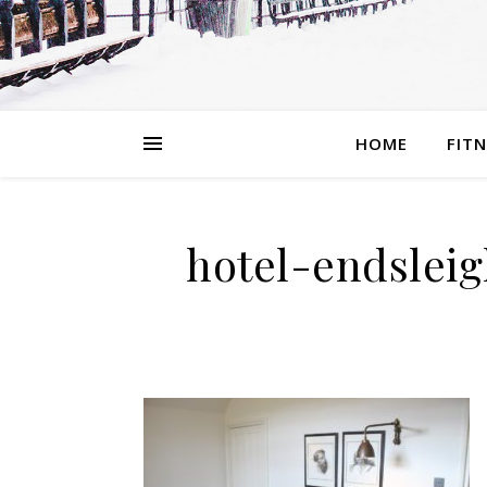
HOME
FIT
hotel-endslei