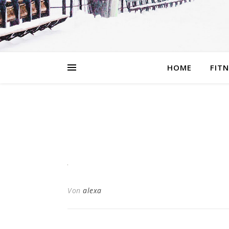
HOME
FIT
Von
alexa