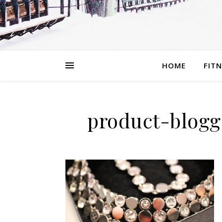
HOME
FIT
product-blogg