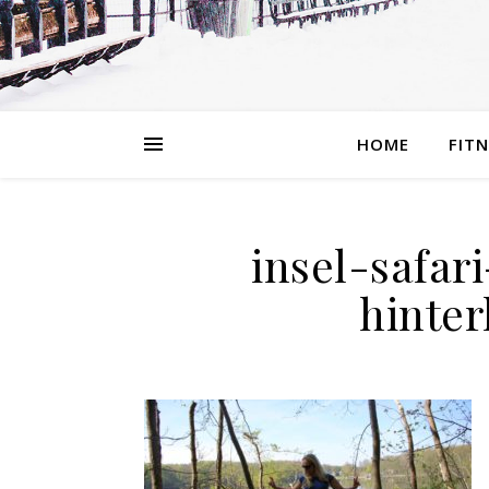
HOME
FIT
insel-safa
hinte