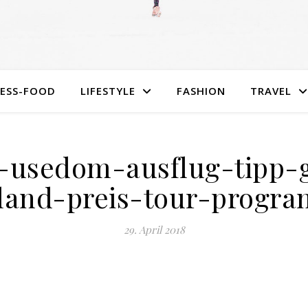
NESS-FOOD
LIFESTYLE
FASHION
TRAVEL
ri-usedom-ausflug-tipp-
rland-preis-tour-progra
29. April 2018