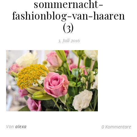
sommernacht-
fashionblog-van-haaren
(3)
3. Juli 2016
Von
alexa
0 Kommentare