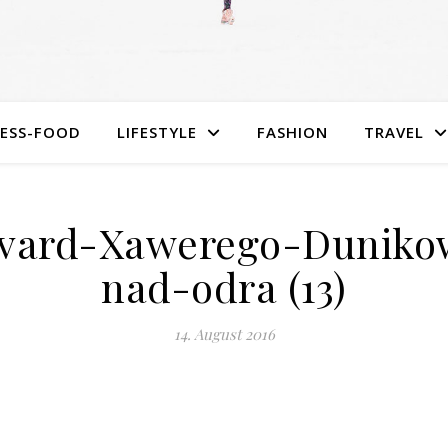
NESS-FOOD
LIFESTYLE
FASHION
TRAVEL
evard-Xawerego-Duniko
nad-odra (13)
14. August 2016