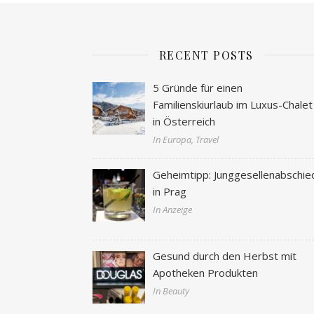
RECENT POSTS
5 Gründe für einen
Familienskiurlaub im Luxus-Chalet
in Österreich
In Europa, Travel
Geheimtipp: Junggesellenabschie
in Prag
In Anzeige
Gesund durch den Herbst mit
Apotheken Produkten
In Beauty