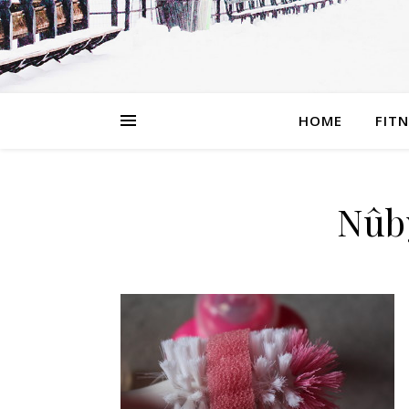
HOME
FIT
Nûb