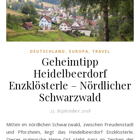
,
,
DEUTSCHLAND
EUROPA
TRAVEL
Geheimtipp
Heidelbeerdorf
Enzklösterle – Nördlicher
Schwarzwald
23. September 2018
Mitten im nördlichen Schwarzwald, zwischen Freudenstadt
und Pforzheim, liegt das Heidelbeerdorf Enzklösterle.
Dieser malerische kleine Ort steht ganz im Zeichen der