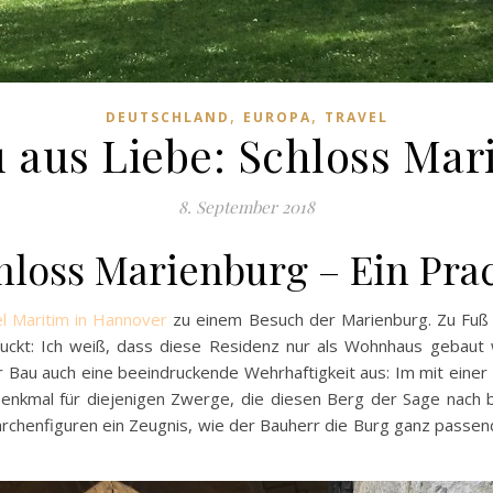
,
,
DEUTSCHLAND
EUROPA
TRAVEL
 aus Liebe: Schloss Ma
8. September 2018
ss Marienburg – Ein Pra
el Maritim in Hannover
zu einem Besuch der Marienburg. Zu Fuß
ruckt: Ich weiß, dass diese Residenz nur als Wohnhaus gebaut
er Bau auch eine beeindruckende Wehrhaftigkeit aus: Im mit eine
 Denkmal für diejenigen Zwerge, die diesen Berg der Sage nach b
chenfiguren ein Zeugnis, wie der Bauherr die Burg ganz passend