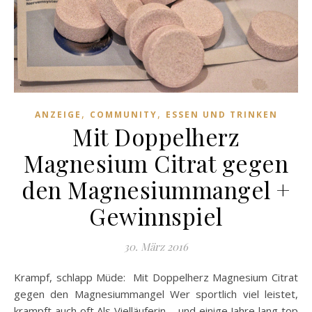
,
,
ANZEIGE
COMMUNITY
ESSEN UND TRINKEN
Mit Doppelherz
Magnesium Citrat gegen
den Magnesiummangel +
Gewinnspiel
30. März 2016
Krampf, schlapp Müde: Mit Doppelherz Magnesium Citrat
gegen den Magnesiummangel Wer sportlich viel leistet,
krampft auch oft Als Vielläuferin – und einige Jahre lang top