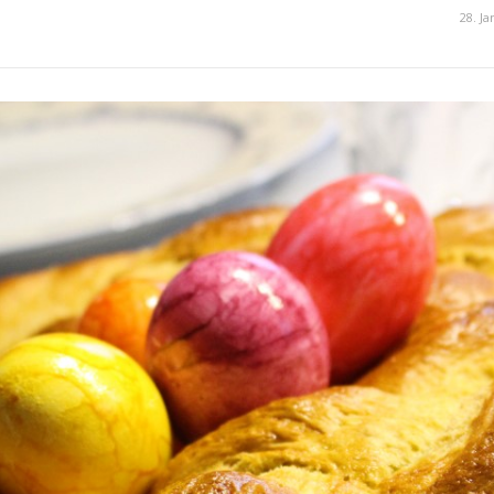
28. J