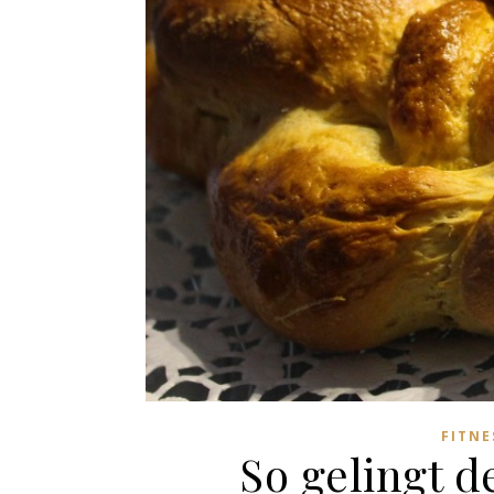
FITN
So gelingt d