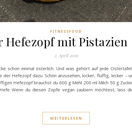
FITNESSFOOD
r Hefezopf mit Pistazien
2. April 2019
ke schon einmal österlich. Und was gehört auf jede Ostertafel? E
 der Hefezopf dazu. Schön anzusehen, locker, fluffig, lecker – un
luffigen Hefezopf brauchst du 600 g Mehl 200 ml Milch 50 g Zucke
 Hefe Wenn du diesen Zopfe vegan zaubern möchtest, lass die
WEITERLESEN