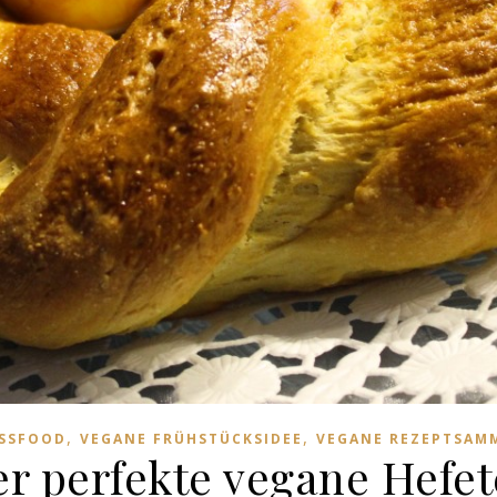
,
,
ESSFOOD
VEGANE FRÜHSTÜCKSIDEE
VEGANE REZEPTSAM
er perfekte vegane Hefet