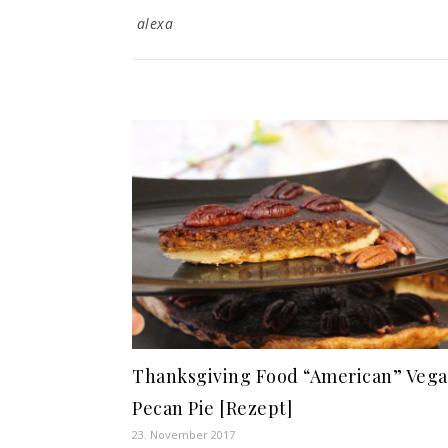
alexa
Thanksgiving Food “American” Veg
Pecan Pie [Rezept]
23. November 2017