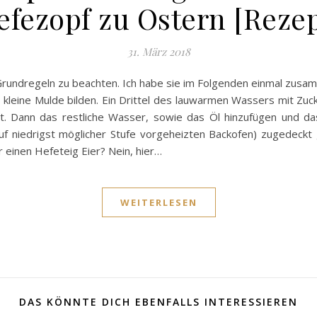
efezopf zu Ostern [Rezep
31. März 2018
 Grundregeln zu beachten. Ich habe sie im Folgenden einmal zus
kleine Mulde bilden. Ein Drittel des lauwarmen Wassers mit Zuck
löst. Dann das restliche Wasser, sowie das Öl hinzufügen und 
f niedrigst möglicher Stufe vorgeheizten Backofen) zugedeckt
r einen Hefeteig Eier? Nein, hier…
WEITERLESEN
DAS KÖNNTE DICH EBENFALLS INTERESSIEREN