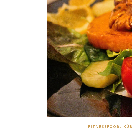
,
FITNESSFOOD
KÜR