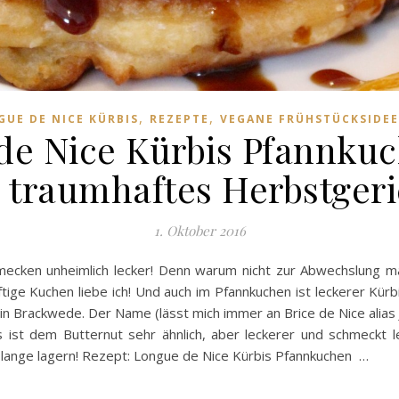
,
,
GUE DE NICE KÜRBIS
REZEPTE
VEGANE FRÜHSTÜCKSIDEE
e Nice Kürbis Pfannkuc
n traumhaftes Herbstgeri
1. Oktober 2016
ecken unheimlich lecker! Denn warum nicht zur Abwechslung m
ftige Kuchen liebe ich! Und auch im Pfannkuchen ist leckerer Kü
in Brackwede. Der Name (lässt mich immer an Brice de Nice alias 
 ist dem Butternut sehr ähnlich, aber leckerer und schmeckt lei
 lange lagern! Rezept: Longue de Nice Kürbis Pfannkuchen …