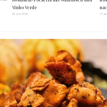
Vinho Verde
nac
28. Juni 2018
13. J