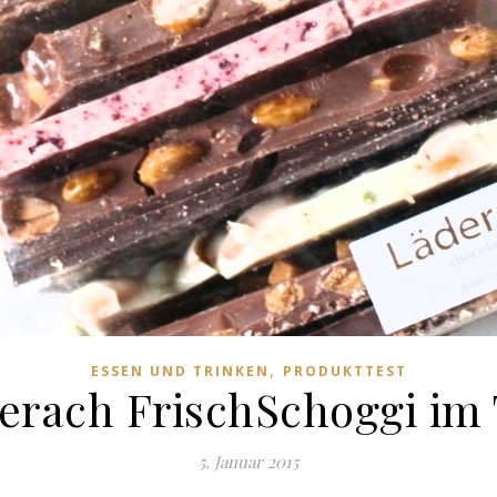
,
ESSEN UND TRINKEN
PRODUKTTEST
erach FrischSchoggi im 
5. Januar 2015