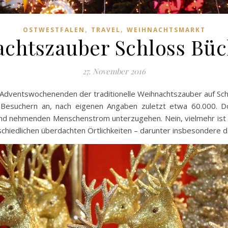
,
,
OSTWESTFALEN
TRAVEL
WEIHNACHTSMARKT
chtszauber Schloss Bü
27. November 2016
 Adventswochenenden der traditionelle Weihnachtszauber auf Schlo
esuchern an, nach eigenen Angaben zuletzt etwa 60.000. D
nd nehmenden Menschenstrom unterzugehen. Nein, vielmehr ist d
chiedlichen überdachten Örtlichkeiten – darunter insbesondere da