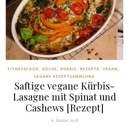
,
,
,
,
,
FITNESSFOOD
KÜCHE
KÜRBIS
REZEPTE
VEGAN
VEGANE REZEPTSAMMLUNG
Saftige vegane Kürbis-
Lasagne mit Spinat und
Cashews [Rezept]
6. Januar 2018