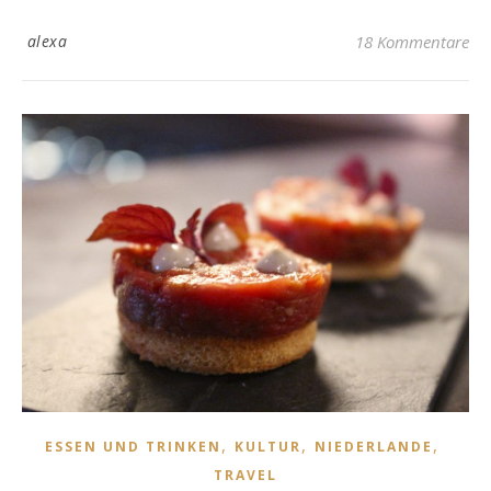
alexa
18 Kommentare
,
,
,
ESSEN UND TRINKEN
KULTUR
NIEDERLANDE
TRAVEL