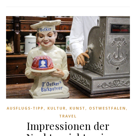
,
,
,
,
AUSFLUGS-TIPP
KULTUR
KUNST
OSTWESTFALEN
TRAVEL
Impressionen der