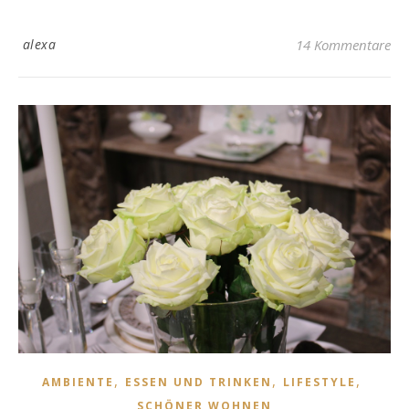
alexa
14 Kommentare
,
,
,
AMBIENTE
ESSEN UND TRINKEN
LIFESTYLE
SCHÖNER WOHNEN