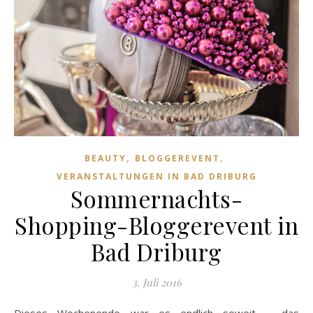
,
,
BEAUTY
BLOGGEREVENT
VERANSTALTUNGEN IN BAD DRIBURG
Sommernachts-
Shopping-Bloggerevent in
Bad Driburg
3. Juli 2016
Dieses Wochenende war es endlich soweit – das