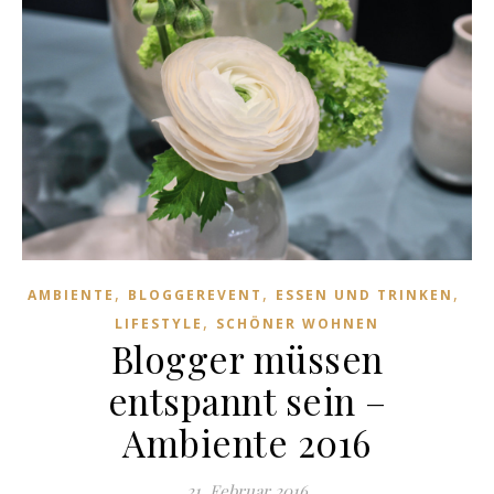
,
,
,
AMBIENTE
BLOGGEREVENT
ESSEN UND TRINKEN
,
LIFESTYLE
SCHÖNER WOHNEN
Blogger müssen
entspannt sein –
Ambiente 2016
21. Februar 2016