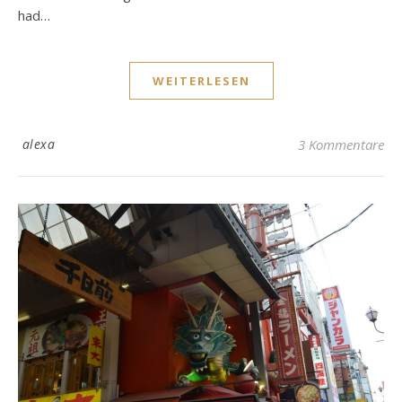
had…
WEITERLESEN
alexa
3 Kommentare